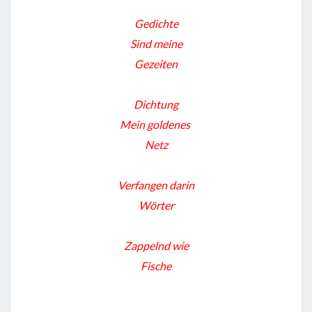
:
Gedichte
L
Sind meine
E
Gezeiten
B
E
Dichtung
N
Mein goldenes
Netz
Verfangen darin
Wörter
Zappelnd wie
Fische