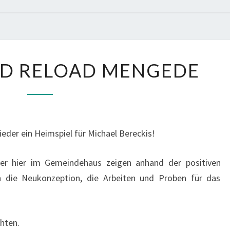
2
ND RELOAD MENGEDE
0
2
4
E
eder ein Heimspiel für Michael Bereckis!
I
S
r hier im Gemeindehaus zeigen anhand der positiven
L
h die Neukonzeption, die Arbeiten und Proben für das
A
N
D
chten.
R