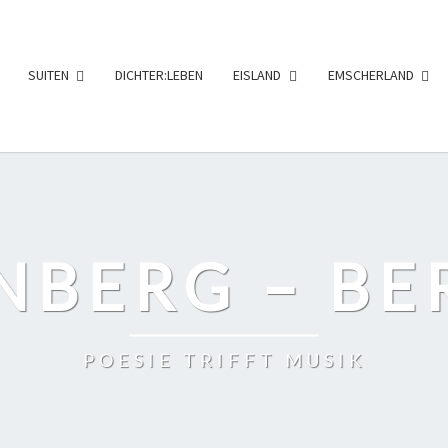
SUITEN
DICHTER:LEBEN
EISLAND
EMSCHERLAND
NBERG – BE
POESIE TRIFFT MUSIK