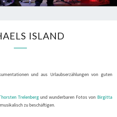
M
AELS ISLAND
I
C
H
A
E
okumentationen und aus Urlaubserzählungen von guten
L
S
I
Thorsten Trelenberg
und wunderbaren Fotos von
Birgitta
S
musikalisch zu beschäftigen.
L
A