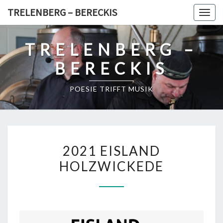
Skip
TRELENBERG – BERECKIS
Toggl
to
content
TRELENBERG –
BERECKIS
POESIE TRIFFT MUSIK
2
2021 EISLAND
0
HOLZWICKEDE
2
1
E
I
S