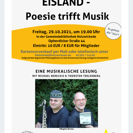
L
A
N
D
H
O
L
Z
W
I
C
K
E
D
E