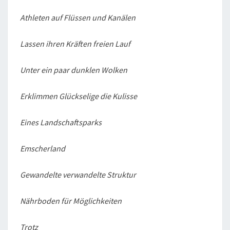
H
Athleten auf Flüssen und Kanälen
E
R
Lassen ihren Kräften freien Lauf
L
A
Unter ein paar dunklen Wolken
N
D
Erklimmen Glückselige die Kulisse
Eines Landschaftsparks
Emscherland
Gewandelte verwandelte Struktur
Nährboden für Möglichkeiten
Trotz