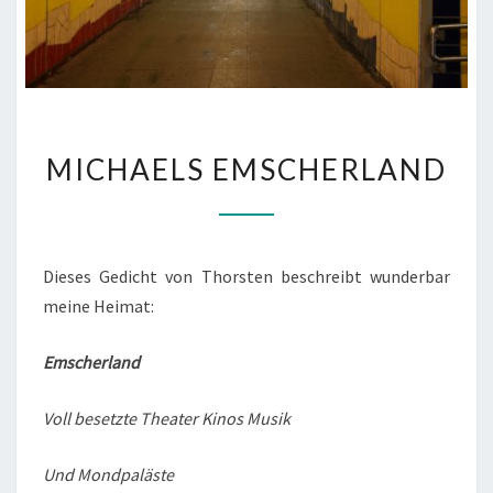
M
MICHAELS EMSCHERLAND
I
C
H
A
Dieses Gedicht von Thorsten beschreibt wunderbar
E
meine Heimat:
L
S
Emscherland
E
M
Voll besetzte Theater Kinos Musik
S
C
Und Mondpaläste