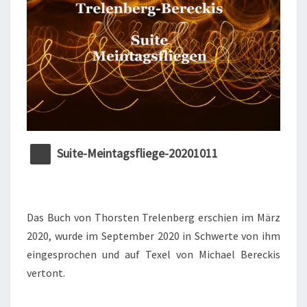
I
N
T
A
G
S
F
L
Suite-Meintagsfliege-20201011
I
E
G
Das Buch von Thorsten Trelenberg erschien im März
E
2020, wurde im September 2020 in Schwerte von ihm
N
eingesprochen und auf Texel von Michael Bereckis
vertont.